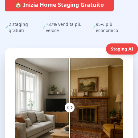
🏠 Inizia Home Staging Gratuito
2 staging
+87% vendita più
95% più
✓
✓
✓
gratuiti
veloce
economico
Staging AI