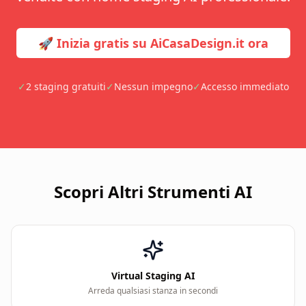
🚀 Inizia gratis su AiCasaDesign.it ora
✓
2 staging gratuiti
✓
Nessun impegno
✓
Accesso immediato
Scopri Altri Strumenti AI
Virtual Staging AI
Arreda qualsiasi stanza in secondi